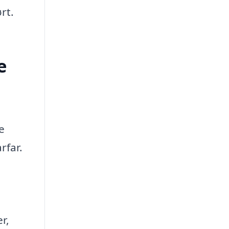
rt.
e
e
rfar.
r,