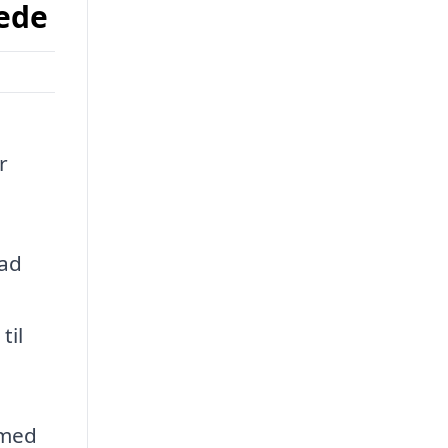
lede
r
vad
til
 med