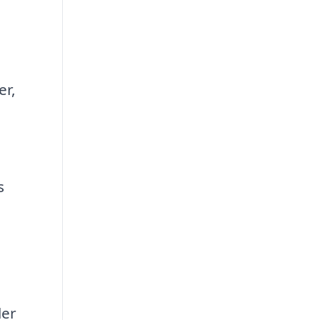
er,
s
ler