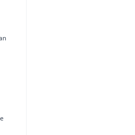
an
de