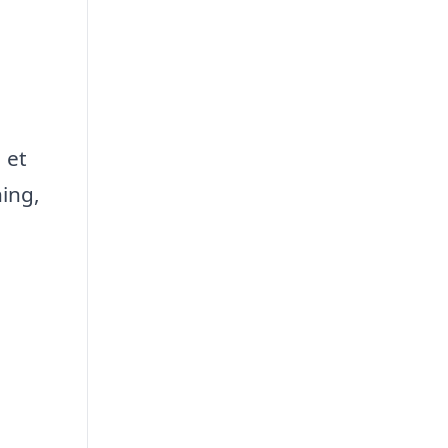
 et
ning,