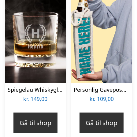
Spiegelau Whiskyglas med Gravering – Egen Tekst
Personlig Gavepose til vin med Tekst
kr.
149,00
kr.
109,00
Gå til shop
Gå til shop