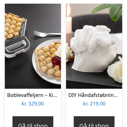
Boblevaffeljern – KitchPro
DIY Håndafstøbningskit – Spralla
kr.
329,00
kr.
219,00
Gå til shop
Gå til shop