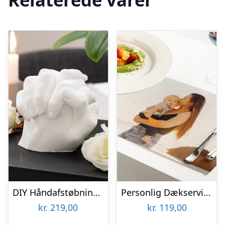
DIY Håndafstøbningskit – Spralla
Personlig Dækserviet med Billede
kr.
219,00
kr.
119,00