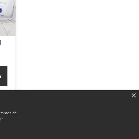
l
p
×
hjemmeside
er
Forside
Om / kontakt
Blog
Betingelser