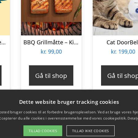
Personligt Krus med Positiv Bedømmelse
BBQ Grillmåtte – KitchPro
Cat DoorBel
kr.
99,00
kr.
199,00
Gå til shop
Gå til sho
Dette website bruger tracking cookies
sted bruger cookies til at forbedre brugeroplevelsen. Ved at bruge vores 
ccepterer du alle cookies i overensstemmelse med vores cookiepolitik.
Detalj
TILLAD COOKIES
TILLAD IKKE COOKIES