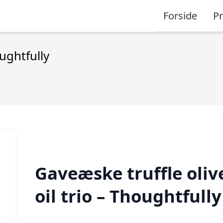
Forside
P
oughtfully
Gaveæske truffle oliv
oil trio – Thoughtfully