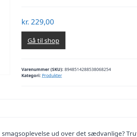
kr.
229,00
Gå til shop
Varenummer (SKU):
8948514288538068254
Kategori:
Produkter
 smagsoplevelse ud over det sædvanlige? Truf