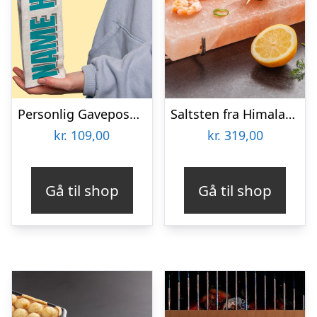
Personlig Gavepose til vin med Tekst
Saltsten fra Himalaya – KitchPro
kr.
109,00
kr.
319,00
Gå til shop
Gå til shop