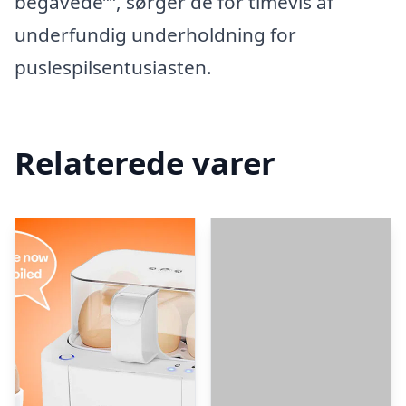
begavede””, sørger de for timevis af
underfundig underholdning for
puslespilsentusiasten.
Relaterede varer