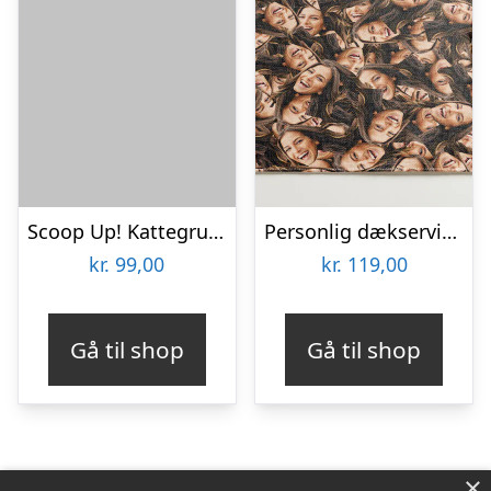
Scoop Up! Kattegrusskovl med Beholder
Personlig dækserviet med Billede – Multiface
kr.
99,00
kr.
119,00
Gå til shop
Gå til shop
×