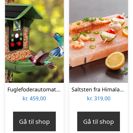
Fuglefoderautomat med Kamera Denver BFC-1200
Saltsten fra Himalaya – KitchPro
kr.
459,00
kr.
319,00
Gå til shop
Gå til shop