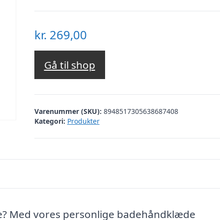
kr.
269,00
Gå til shop
Varenummer (SKU):
8948517305638687408
Kategori:
Produkter
ve? Med vores personlige badehåndklæde